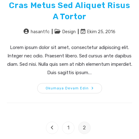
Cras Metus Sed Aliquet Risus
A Tortor
Post
Post
Post
hasantfc
Design
Ekim 25, 2016
author:
category:
last
modified:
Lorem ipsum dolor sit amet, consectetur adipiscing elit.
Integer nec odio. Praesent libero. Sed cursus ante dapibus
diam. Sed nisi. Nulla quis sem at nibh elementum imperdiet.
Duis sagittis ipsum.…
Cras
Okumaya Devam Edin
Metus
Sed
Aliquet
Risus
A
Tortor
1
2
Go to the previous page