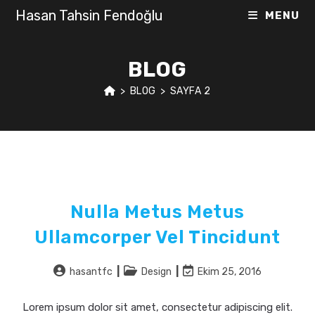
Skip
Hasan Tahsin Fendoğlu
MENU
to
content
BLOG
>
BLOG
>
SAYFA 2
Nulla Metus Metus
Ullamcorper Vel Tincidunt
Post
Post
Post
hasantfc
Design
Ekim 25, 2016
author:
category:
last
modified:
Lorem ipsum dolor sit amet, consectetur adipiscing elit.