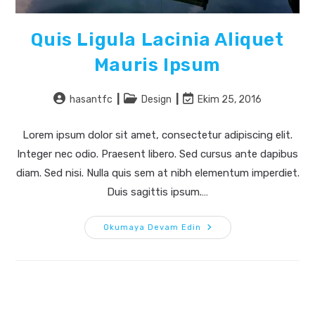
Quis Ligula Lacinia Aliquet
Mauris Ipsum
Post
Post
Post
hasantfc
Design
Ekim 25, 2016
author:
category:
last
modified:
Lorem ipsum dolor sit amet, consectetur adipiscing elit.
Integer nec odio. Praesent libero. Sed cursus ante dapibus
diam. Sed nisi. Nulla quis sem at nibh elementum imperdiet.
Duis sagittis ipsum.…
Quis
Okumaya Devam Edin
Ligula
Lacinia
Aliquet
Mauris
Ipsum