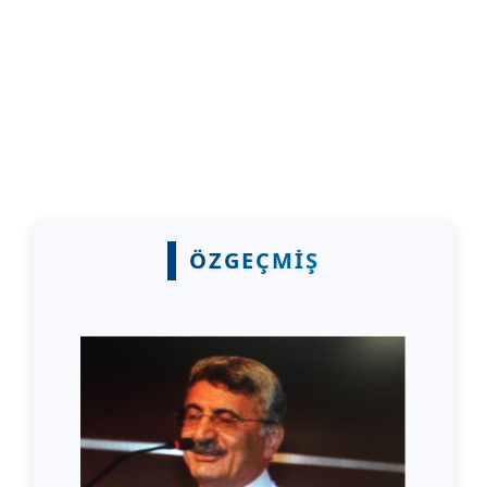
Fendoğlu
ÖZGEÇMİŞ